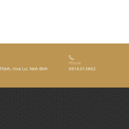
Phone
hịnh, Hoa Lư, Ninh Bình
0916.013862