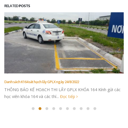
RELATED
POSTS
Danh sách K164 sát hạch lấy GPLX ngày 24/8/2022
THÔNG BÁO KẾ HOẠCH THI LẤY GPLX KHÓA 164 Kính gửi các
học viên khóa 164 và các thí...
Đọc tiếp