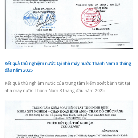
sát hạch, thí sinh nhận số
Trung tâm dạy lái xe
đủ điều kiện để lái xe
Thành Nam thay thế xe
tập lái hạng C1 mới
DANH SÁCH SỐ 
THI NGÀY 28-7-2
THÔNG BÁO ĐIỀU CHỈNH
HỌC PHÍ
DANH SÁCH SỐ 
MÔ TÔ A1 THI 
Kết quả thử nghiệm nước
Kết quả thử nghiệm nước tại nhà máy nước Thành Nam 3 tháng
30-6-2025.
tại nhà máy nước Thành
đầu năm 2025
Nam 3 tháng đầu năm
2025
DANH SÁCH SỐ 
Kết quả thử nghiệm nước của trung tâm kiểm soát bệnh tật tại
MÔ TÔ A1 THI 
nhà máy nước Thành Nam 3 tháng đầu năm 2025
16-6-2025