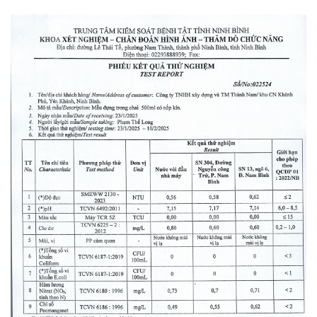
Báo cáo xét nghiệm nước
Số GPLX của thí s
tháng 1 đến tháng 4 năm
ngày 3-9-2025 và
2026
thêm vào VNeID
Ôn thi luật giao thông
Số GPLX của thí s
GPLX 2026
sáng ngày 8-8-20
cách thêm vào V
Tra cứu số gplx hạng A1
Phòng CSGT đột
thi ngày 25/4/2026
trong cải cách th
hành chính. Sau 2