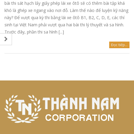
bài thi sát hạch lấy giấy phép lái xe ôtô sẽ có thêm bài tập khá
sát hạch, thí sinh nhận số
Trung tâm dạy lái xe
khó là ghép xe ngang vào nơi đỗ. Làm thế nào để luyện kỹ năng
đủ điều kiện để lái xe
Thành Nam thay thế xe
này? Để vượt qua kỳ thi bằng lái xe ôtô B1, B2, C, D, E, các thí
tập lái hạng C1 mới
sinh tại Việt Nam phải vượt qua hai bài thi lý thuyết và sa hình.
DANH SÁCH SỐ 
THI NGÀY 28-7-2
Trước đây, phần thi sa hình [...]
THÔNG BÁO ĐIỀU CHỈNH
HỌC PHÍ
Đọc tiếp...
DANH SÁCH SỐ 
MÔ TÔ A1 THI 
Kết quả thử nghiệm nước
30-6-2025.
tại nhà máy nước Thành
Nam 3 tháng đầu năm
2025
DANH SÁCH SỐ 
MÔ TÔ A1 THI 
16-6-2025