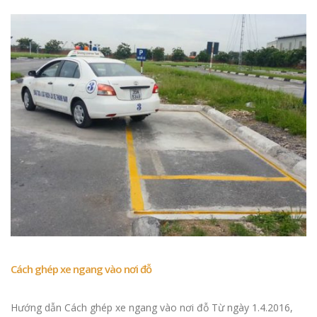
Báo cáo xét nghiệm nước
Số GPLX của thí s
tháng 1 đến tháng 4 năm
ngày 3-9-2025 và
2026
thêm vào VNeID
Ôn thi luật giao thông
Số GPLX của thí s
GPLX 2026
sáng ngày 8-8-20
cách thêm vào V
Cách ghép xe ngang vào nơi đỗ
Tra cứu số gplx hạng A1
Phòng CSGT đột
thi ngày 25/4/2026
trong cải cách th
Hướng dẫn Cách ghép xe ngang vào nơi đỗ Từ ngày 1.4.2016,
hành chính. Sau 2