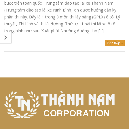
buộc trên toàn quốc. Trung tâm đào tạo lái xe Thành Nam
sát hạch, thí sinh nhận số GPLX và
Trung tâm dạy lái
(Trung tâm đào tạo lái xe Ninh Bình) xin được hướng dẫn kỹ
đủ điều kiện để lái xe
Thành Nam thay 
phần thi này. Đây là 1 trong 3 môn thi lấy bằng (GPLX) ô tô: Lý
tập lái hạng C1 m
thuyết, Thi hình và thi lái đường. Thứ tự 11 bài thi lái xe ô tô
DANH SÁCH SỐ GPLX A1
THI NGÀY 28-7-2025
trong hình như sau: Xuất phát Nhường đường cho [...]
THÔNG BÁO ĐIỀ
HỌC PHÍ
Đọc tiếp...
DANH SÁCH SỐ GPLX
MÔ TÔ A1 THI ĐẠT NGÀY
Kết quả thử ngh
30-6-2025.
tại nhà máy nướ
Nam 3 tháng đầ
DANH SÁCH SỐ GPLX
2025
MÔ TÔ A1 THI ĐẠT NGÀY
16-6-2025