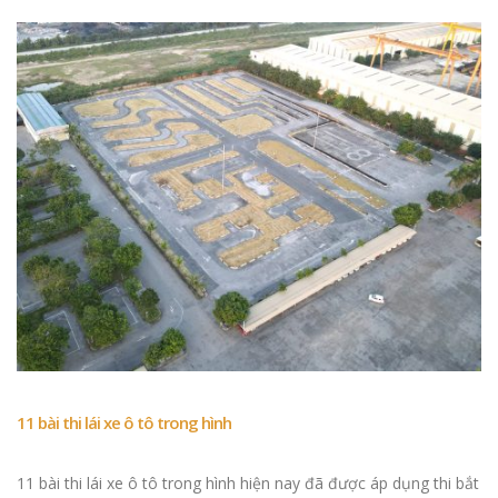
Số GPLX của thí sinh đạt
Báo cáo xét ngh
ngày 3-9-2025 và cách
tháng 1 đến thá
thêm vào VNeID
2026
Số GPLX của thí sinh đạt
Ôn thi luật giao 
sáng ngày 8-8-2025 và
GPLX 2026
cách thêm vào VNeID
11 bài thi lái xe ô tô trong hình
Tra cứu số gplx 
Phòng CSGT đột phá
thi ngày 25/4/20
trong cải cách thủ tục
11 bài thi lái xe ô tô trong hình hiện nay đã được áp dụng thi bắt
hành chính. Sau 2 giờ đạt