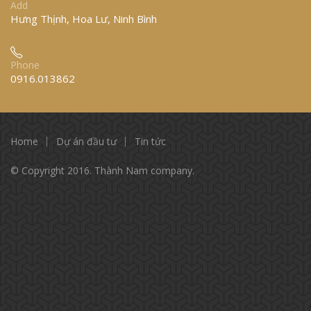
Add
Hưng Thịnh, Hoa Lư, Ninh Bình
Phone
0916.013862
Home
Dự án đầu tư
Tin tức
© Copyright 2016. Thành Nam company.