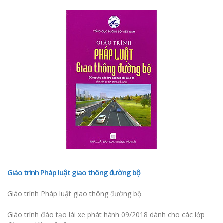
Báo cáo xét nghiệm nước
Số GPLX của thí s
tháng 1 đến tháng 4 năm
ngày 3-9-2025 và
2026
thêm vào VNeID
Ôn thi luật giao thông
Số GPLX của thí s
GPLX 2026
sáng ngày 8-8-20
Giáo trình Pháp luật giao thông đường bộ
cách thêm vào V
Giáo trình Pháp luật giao thông đường bộ
Tra cứu số gplx hạng A1
Phòng CSGT đột
thi ngày 25/4/2026
trong cải cách th
Giáo trình đào tạo lái xe phát hành 09/2018 dành cho các lớp
hành chính. Sau 2